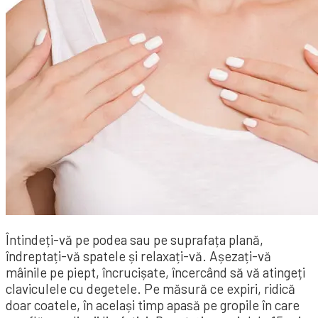
Întindeți-vă pe podea sau pe suprafața plană,
îndreptați-vă spatele și relaxați-vă. Așezați-vă
mâinile pe piept, încrucișate, încercând să vă atingeți
claviculele cu degetele. Pe măsură ce expiri, ridică
doar coatele, în același timp apasă pe gropile în care