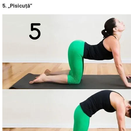
5. „Pisicuță”