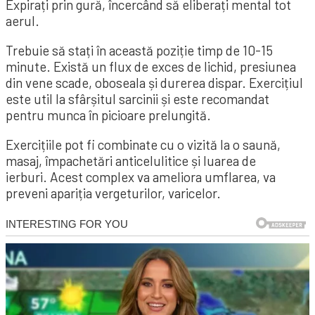
Expirați prin gură, încercând să eliberați mental tot
aerul.
Trebuie să stați în această poziție timp de 10-15
minute. Există un flux de exces de lichid, presiunea
din vene scade, oboseala și durerea dispar. Exercițiul
este util la sfârșitul sarcinii și este recomandat
pentru munca în picioare prelungită.
Exercițiile pot fi combinate cu o vizită la o saună,
masaj, împachetări anticelulitice și luarea de
ierburi. Acest complex va ameliora umflarea, va
preveni apariția vergeturilor, varicelor.