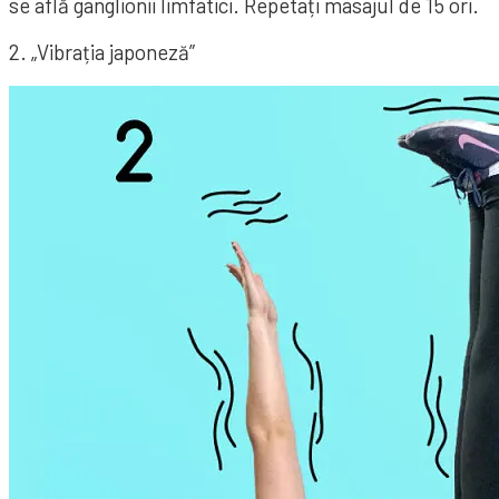
se află ganglionii limfatici. Repetați masajul de 15 ori.
2. „Vibrația japoneză”