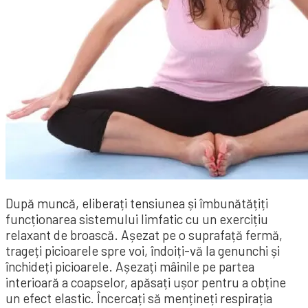
După muncă, eliberați tensiunea și îmbunătățiți
funcționarea sistemului limfatic cu un exercițiu
relaxant de broască. Așezat pe o suprafață fermă,
trageți picioarele spre voi, îndoiți-vă la genunchi și
închideți picioarele. Așezați mâinile pe partea
interioară a coapselor, apăsați ușor pentru a obține
un efect elastic. Încercați să mențineți respirația