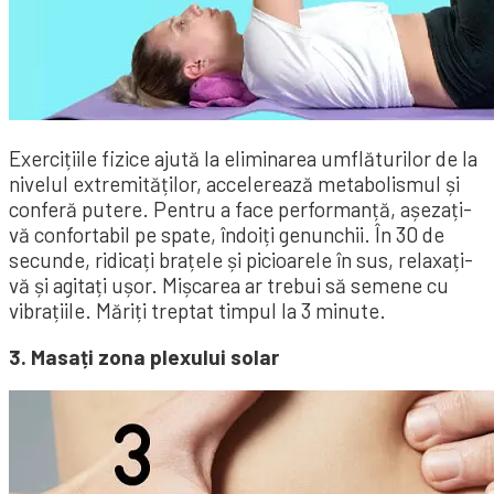
Exercițiile fizice ajută la eliminarea umflăturilor de la
nivelul extremităților, accelerează metabolismul și
conferă putere. Pentru a face performanță, așezați-
vă confortabil pe spate, îndoiți genunchii. În 30 de
secunde, ridicați brațele și picioarele în sus, relaxați-
vă și agitați ușor. Mișcarea ar trebui să semene cu
vibrațiile. Măriți treptat timpul la 3 minute.
3. Masați zona plexului solar