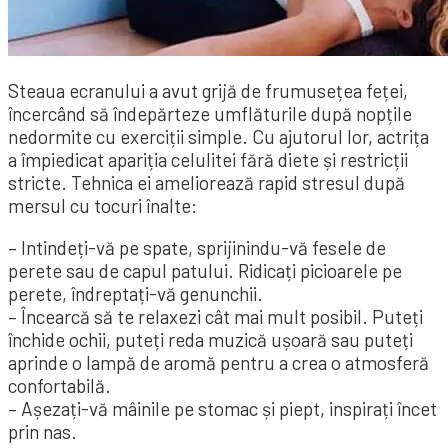
Steaua ecranului a avut grijă de frumusețea feței,
încercând să îndepărteze umflăturile după nopțile
nedormite cu exerciții simple. Cu ajutorul lor, actrița
a împiedicat apariția celulitei fără diete și restricții
stricte. Tehnica ei ameliorează rapid stresul după
mersul cu tocuri înalte:
– Intindeți-vă pe spate, sprijinindu-vă fesele de
perete sau de capul patului. Ridicați picioarele pe
perete, îndreptați-vă genunchii.
– Încearcă să te relaxezi cât mai mult posibil. Puteți
închide ochii, puteți reda muzică ușoară sau puteți
aprinde o lampă de aromă pentru a crea o atmosferă
confortabilă.
– Așezați-vă mâinile pe stomac și piept, inspirați încet
prin nas.