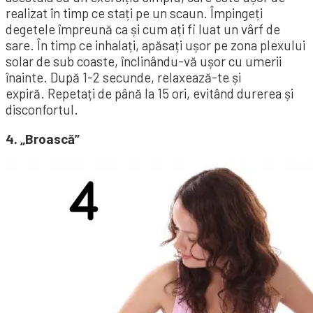
realizat în timp ce stați pe un scaun. Împingeți
degetele împreună ca și cum ați fi luat un vârf de
sare. În timp ce inhalați, apăsați ușor pe zona plexului
solar de sub coaste, înclinându-vă ușor cu umerii
înainte. După 1-2 secunde, relaxează-te și
expiră. Repetați de până la 15 ori, evitând durerea și
disconfortul.
4. „Broască”