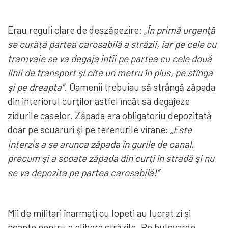
Erau reguli clare de deszăpezire:
„În primă urgenţă
se curăţă partea carosabilă a străzii, iar pe cele cu
tramvaie se va degaja întîi pe partea cu cele două
linii de transport şi cîte un metru în plus, pe stînga
şi pe dreapta”
. Oamenii trebuiau să strângă zăpada
din interiorul curţilor astfel încât să degajeze
zidurile caselor. Zăpada era obligatoriu depozitată
doar pe scuaruri şi pe terenurile virane:
„Este
interzis a se arunca zăpada în gurile de canal,
precum şi a scoate zăpada din curţi în stradă şi nu
se va depozita pe partea carosabilă!”
Mii de militari înarmaţi cu lopeţi au lucrat zi şi
noapte pentru a elibera străzile. Pe bulevarde,