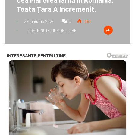
Toata Țara A Incremenit.
29 ianuarie 2024
0
251
5 (DE) MINUTE TIMP DE CITIRE