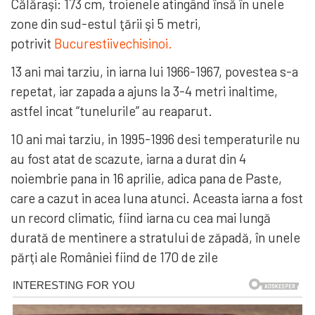
Călăraşi: 173 cm, troienele atingând însă în unele
zone din sud-estul ţării şi 5 metri,
potrivit
Bucurestiivechisinoi.
13 ani mai tarziu, in iarna lui 1966-1967, povestea s-a
repetat, iar zapada a ajuns la 3-4 metri inaltime,
astfel incat “tunelurile” au reaparut.
10 ani mai tarziu, in 1995-1996 desi temperaturile nu
au fost atat de scazute, iarna a durat din 4
noiembrie pana in 16 aprilie, adica pana de Paste,
care a cazut in acea luna atunci. Aceasta iarna a fost
un record climatic, fiind iarna cu cea mai lungă
durată de mentinere a stratului de zăpadă, în unele
părţi ale României fiind de 170 de zile