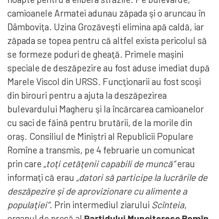
camioanele Armatei adunau zăpada şi o aruncau în
Dâmboviţa. Uzina Grozăveşti elimina apă caldă, iar
zăpada se topea pentru că altfel exista pericolul să
se formeze poduri de gheaţă. Primele maşini
speciale de deszăpezire au fost aduse imediat după
Marele Viscol din URSS. Funcţionarii au fost scoşi
din birouri pentru a ajuta la deszăpezirea
bulevardului Magheru şi la încărcarea camioanelor
cu saci de făină pentru brutării, de la morile din
oraş. Consiliul de Miniştri al Republicii Populare
Romîne a transmis, pe 4 februarie un comunicat
prin care
„toţi cetăţenii capabili de muncă”
erau
informaţi că erau
„datori să participe la lucrările de
deszăpezire şi de aprovizionare cu alimente a
populaţiei”
. Prin intermediul ziarului
Scînteia
,
organul de presă al
Partidului Muncitoresc Romîn