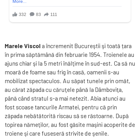
Marele Viscol
a încremenit Bucureştii şi toată țara
în prima săptămână din februarie 1954. Troienele au
ajuns chiar şi la 5 metri înălţime în sud-est. Ca să nu
moară de foame sau frig în casă, oamenii s-au
mobilizat spectaculos. Au săpat tunele prin omăt,
au cărat zăpada cu căruţele până la Dâmboviţa,
până când stratul s-a mai netezit. Abia atunci au
fost scoase tancurile Armatei, pentru că prin
zăpada nebătătorită riscau să se răstoarne. După
topirea nămeţilor, au fost găsite maşini acoperite de
troiene şi care fuseseră strivite de şenile.