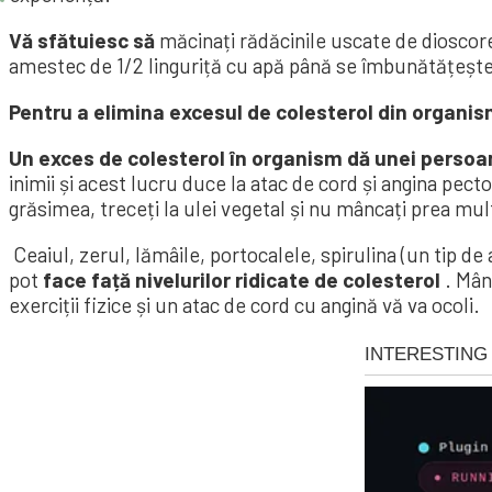
Vă sfătuiesc să
măcinați rădăcinile uscate de dioscor
amestec de 1/2 linguriță cu apă până se îmbunătățește. 
Pentru a elimina excesul de colesterol din organi
Un exces de colesterol în organism dă unei perso
inimii și acest lucru duce la atac de cord și angina pec
grăsimea, treceți la ulei vegetal și nu mâncați prea mu
Ceaiul, zerul, lămâile, portocalele, spirulina (un tip d
pot
face față nivelurilor ridicate de colesterol
. Mânc
exerciții fizice și un atac de cord cu angină vă va ocoli.