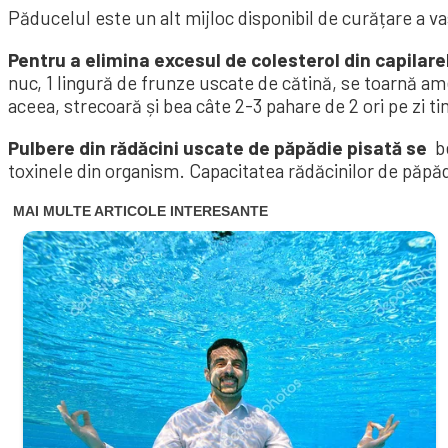
Păducelul este un alt mijloc disponibil de curățare a va
Pentru a elimina excesul de colesterol din capilare
nuc, 1 lingură de frunze uscate de cătină, se toarnă ame
aceea, strecoară și bea câte 2-3 pahare de 2 ori pe zi ti
Pulbere din rădăcini uscate de păpădie pisată se
be
toxinele din organism. Capacitatea rădăcinilor de păpădi