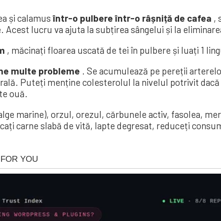
ea și calamus
într-o pulbere într-o râșniță de cafea
, 
Acest lucru va ajuta la subțirea sângelui și la eliminar
sm
, măcinați floarea uscată de tei în pulbere și luați 1 lingu
ane multe probleme
. Se acumulează pe pereții arterelo
torală. Puteți menține colesterolul la nivelul potrivit da
lte ouă.
e alge marine), orzul, orezul, cărbunele activ, fasolea, m
ați carne slabă de vită, lapte degresat, reduceți consumu