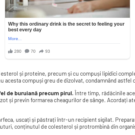
esterol și proteine, precum și cu compuși lipidici compl
cu acesta compuși greu de dizolvat, condamnând astfel c
tfel de buruiană precum pirul.
Între timp, rădăcinile ac
zot și previn formarea cheagurilor de sânge. Acordați ate
arfeca, uscați și păstrați într-un recipient sigilat. Prepara
turi, conținutul de colesterol și protrombină din organ