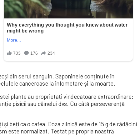
ecși din serul sanguin. Saponinele conținute în
elulele canceroase la înfometare și la moarte.
estei plante au proprietăți vindecătoare extraordinare:
nție pisicii sau câinelui dvs. Cu câtă perseverență
ți și beți ca o cafea. Doza zilnică este de 15 g de rădăcini
ism este normalizat. Testat pe propria noastră