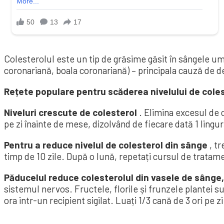
Colesterolul este un tip de grăsime găsit în sângele uma
coronariană, boala coronariană) – principala cauză de dec
Rețete populare pentru scăderea nivelului de cole
Niveluri crescute de colesterol
. Elimina excesul de c
pe zi înainte de mese, dizolvând de fiecare dată 1 lingu
Pentru a reduce nivelul de colesterol din sânge
, tr
timp de 10 zile. După o lună, repetați cursul de tratam
Păducelul reduce colesterolul din vasele de sânge,
sistemul nervos. Fructele, florile și frunzele plantei su
ora intr-un recipient sigilat. Luați 1/3 cană de 3 ori pe 