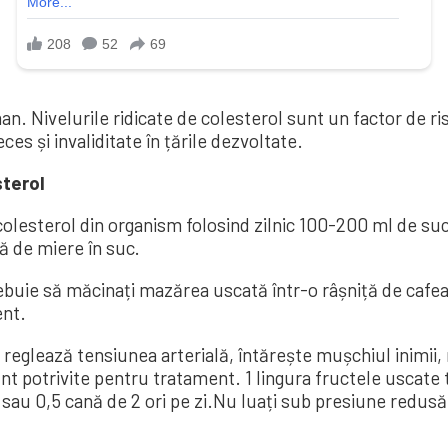
n. Nivelurile ridicate de colesterol sunt un factor de ris
es și invaliditate în țările dezvoltate.
sterol
olesterol din organism folosind zilnic 100-200 ml de suc 
ră de miere în suc.
ebuie să măcinați mazărea uscată într-o râșniță de cafea 
ent.
reglează tensiunea arterială, întărește mușchiul inimii
nt potrivite pentru tratament. 1 lingura fructele uscate t
zi sau 0,5 cană de 2 ori pe zi.Nu luați sub presiune redusă