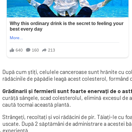
După cum știți, celulele canceroase sunt hrănite cu col
rădăcinile de păpădie leagă acest colesterol, formând 
Grădinarii și fermierii sunt foarte enervați de o as
curăță sângele, scad colesterolul, elimină excesul de a
caută tocmai această plantă.
Strângeți, recoltați și voi rădăcini de pir. Tăiați-le cu fo
uscate. După 2 săptămâni de administrare a acestei bău
experiență.