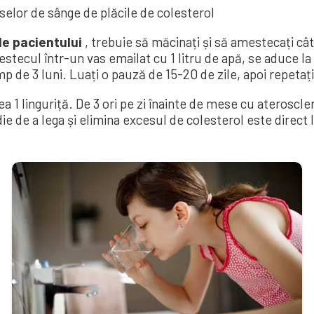
selor de sânge de plăcile de colesterol
le pacientului
, trebuie să măcinați și să amestecați cât
stecul într-un vas emailat cu 1 litru de apă, se aduce la
mp de 3 luni. Luați o pauză de 15-20 de zile, apoi repetaț
a 1 linguriță. De 3 ori pe zi înainte de mese cu ateroscle
e de a lega și elimina excesul de colesterol este direct 