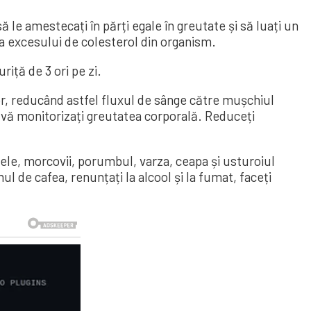
să le amestecați în părți egale în greutate și să luați un
ea excesului de colesterol din organism.
riță de 3 ori pe zi.
r, reducând astfel fluxul de sânge către mușchiul
că vă monitorizați greutatea corporală. Reduceți
erele, morcovii, porumbul, varza, ceapa și usturoiul
l de cafea, renunțați la alcool și la fumat, faceți